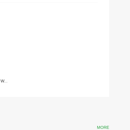
 W...
MORE